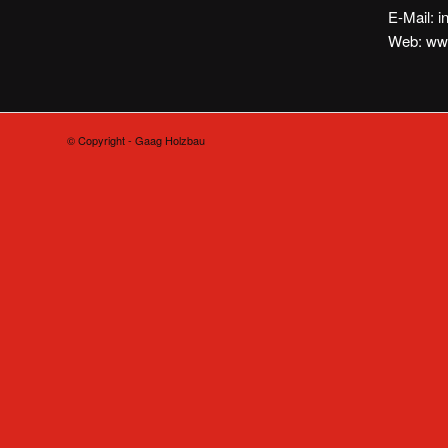
E-Mail:
i
Web: ww
© Copyright - Gaag Holzbau