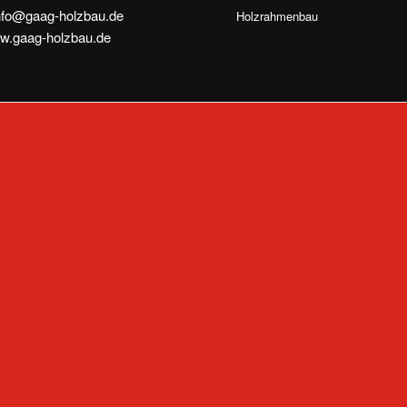
nfo@gaag-holzbau.de
Holzrahmenbau
w.gaag-holzbau.de