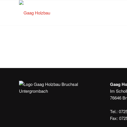
Gaag H
Im Schol
76646 Br
Tel.: 072
Fax: 072