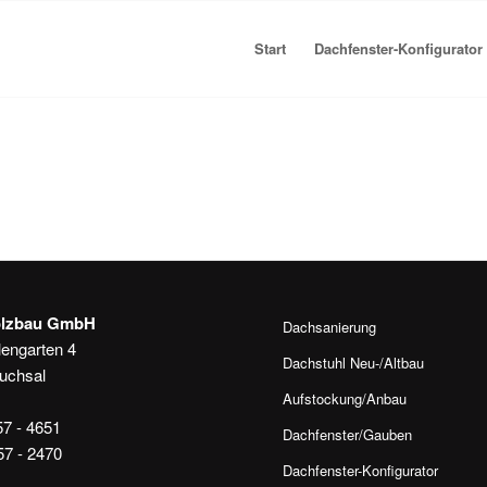
Start
Dachfenster-Konfigurator
olzbau GmbH
Dachsanierung
lengarten 4
Dachstuhl Neu-/Altbau
uchsal
Aufstockung/Anbau
57 - 4651
Dachfenster/Gauben
57 - 2470
Dachfenster-Konfigurator