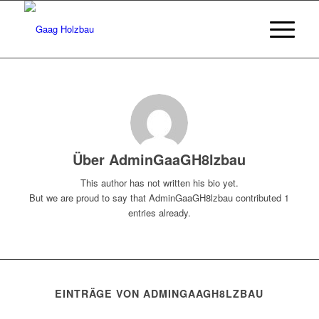
Über
AdminGaaGH8lzbau
This author has not written his bio yet.
But we are proud to say that
AdminGaaGH8lzbau
contributed 1
entries already.
EINTRÄGE VON ADMINGAAGH8LZBAU